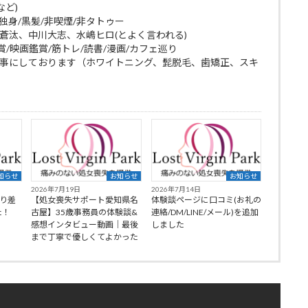
など)
g/独身/黒髪/非喫煙/非タトゥー
蒼汰、中川大志、水嶋ヒロ(とよく言われる)
賞/映画鑑賞/筋トレ/読書/漫画/カフェ巡り
大事にしております（ホワイトニング、髭脱毛、歯矯正、スキ
知らせ
お知らせ
お知らせ
2026年7月19日
2026年7月14日
より差
【処女喪失サポート愛知県名
体験談ページに口コミ(お礼の
た！
古屋】35歳事務員の体験談&
連絡/DM/LINE/メール)を追加
感想インタビュー動画｜最後
しました
まで丁寧で優しくてよかった