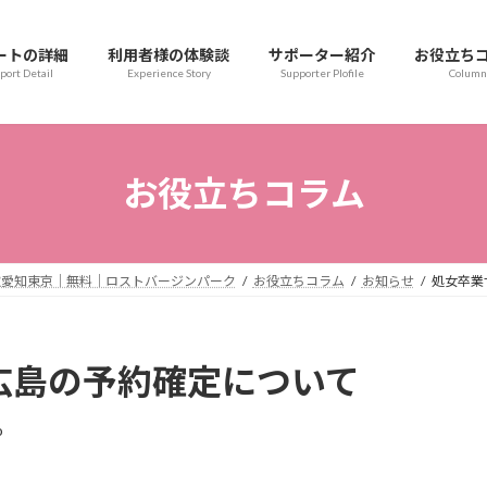
ートの詳細
利用者様の体験談
サポーター紹介
お役立ち
port Detail
Experience Story
Supporter Plofile
Column
お役立ちコラム
取愛知東京｜無料｜ロストバージンパーク
お役立ちコラム
お知らせ
処女卒業
広島の予約確定について
o