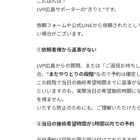
こんばんは！
新
日
LVP広島サポーターの"きりと"です。
時
:
依頼フォームや公式LINEから依頼されたとし
い場合がございます。
①依頼者様から返事がない
LVP広島からの質問、または「ご返信お待ち
合、
"まだやりとりの段階"
なので予約は確定
この段階で当日の施術希望時間までに返事が
といいますのも、実際当日の希望施術時間に
を得ません。
いたずら防止のためにも、ご理解いただけた
②当日の施術希望時間が1時間以内での予約
当日予約は可能な限り受け付けておりますが、