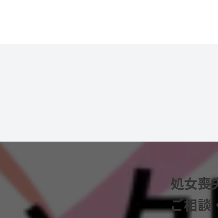
処女喪
ご相談