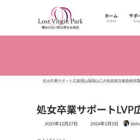
コ
ナ
ン
ビ
ホーム
サポ
テ
ゲ
HOME
Surp
ン
ー
ツ
シ
へ
ョ
ス
ン
キ
に
ッ
移
プ
動
処女卒業サポート広島岡山福岡山口大阪愛媛兵庫島根鳥
処女卒業サポートLVP
最
2025年12月27日
2026年1月5日
kirit
終
更