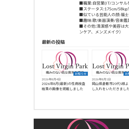
■職業:自営業(IT/コンサル
■ステータス:175cm/58k
■似ている芸能人の顔:福士
■趣味:歌/楽器演奏/音楽鑑
■その他:清潔感や美容は
ンケア、メンズメイク）
最新の投稿
お知らせ
お
2026年8月4日
2026年8月1日
2026年8月(最新)の性病検査
岡山県倉敷市20代S様
結果の画像を掲載しました
し入れをいただきまし