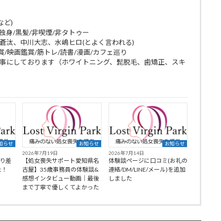
など)
g/独身/黒髪/非喫煙/非タトゥー
蒼汰、中川大志、水嶋ヒロ(とよく言われる)
賞/映画鑑賞/筋トレ/読書/漫画/カフェ巡り
大事にしております（ホワイトニング、髭脱毛、歯矯正、スキ
知らせ
お知らせ
お知らせ
2026年7月19日
2026年7月14日
より差
【処女喪失サポート愛知県名
体験談ページに口コミ(お礼の
た！
古屋】35歳事務員の体験談&
連絡/DM/LINE/メール)を追加
感想インタビュー動画｜最後
しました
まで丁寧で優しくてよかった