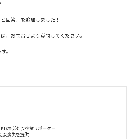
o
問と回答」を追加しました！
れば、お問合せより質問してください。
ます。
VP代表兼処女卒業サポーター
に処女喪失を提供