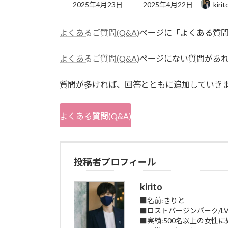
最
2025年4月23日
2025年4月22日
kirit
終
更
よくあるご質問(Q&A)
ページに「よくある質
新
日
時
よくあるご質問(Q&A)
ページにない質問があ
:
質問が多ければ、回答とともに追加していき
よくある質問(Q&A)
投稿者プロフィール
kirito
■名前:きりと
■ロストバージンパーク/L
■実績:500名以上の女性