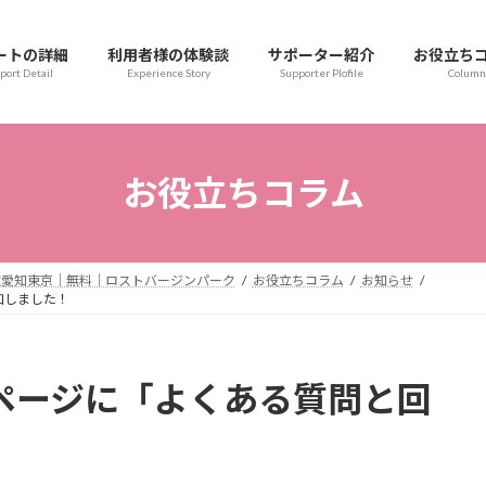
ートの詳細
利用者様の体験談
サポーター紹介
お役立ち
port Detail
Experience Story
Supporter Plofile
Column
お役立ちコラム
取愛知東京｜無料｜ロストバージンパーク
お役立ちコラム
お知らせ
加しました！
)ページに「よくある質問と回