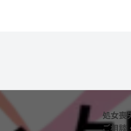
処女喪
ご相談